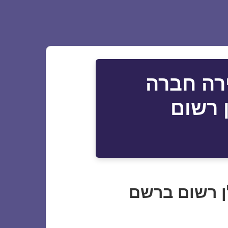
רה חברה
 רשום
ן רשום ברשם