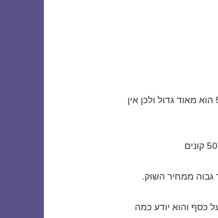
הביקוש לחברות עם סיווג קבלני ג3 עד ג5 הוא מאוד גדול ולכן אין
 גבוה ממחיר השוק.
ל כסף והוא יודע כמה