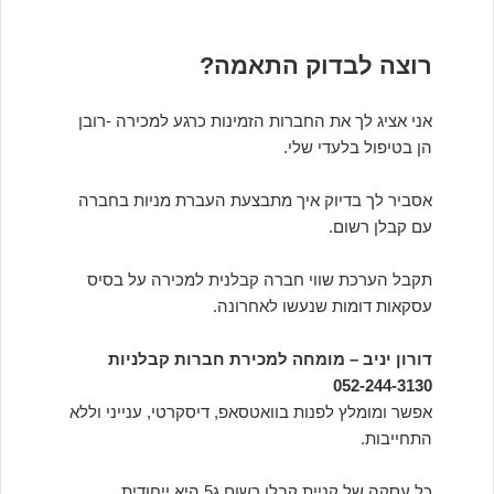
רוצה לבדוק התאמה?
אני אציג לך את החברות הזמינות כרגע למכירה -רובן
הן בטיפול בלעדי שלי.
אסביר לך בדיוק איך מתבצעת העברת מניות בחברה
עם קבלן רשום.
תקבל הערכת שווי חברה קבלנית למכירה על בסיס
עסקאות דומות שנעשו לאחרונה.
דורון יניב – מומחה למכירת חברות קבלניות
052-244-3130
אפשר ומומלץ לפנות בוואטסאפ, דיסקרטי, ענייני וללא
התחייבות.
כל עסקה של קניית קבלן רשום ג5 היא ייחודית