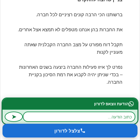
ברשותנו הכי הרבה קונים רציניים לכל חברה.
את החברות בהן אנחנו מטפלים לא תמצא אצל אחרים.
תקבל דוח מפורט על מצב החברה הקבלנית שאתה
מעוניין לקנות
נפרט לך איזו פעילות החברה ביצעה בשנים האחרונות
– בכדי שניתן יהיה לקבוע את רמת הסיכון בקניית
החברה.
הודעת ווצאפ לדורון
מה המחיר של קבלן רשום
➤
כל חברה נמכרת במחיר שונה בהתאם למצבה. צלצל
לקבל הערכת שווי חברה קבלנית מדורון יניב שהוא
צלצל לדורון
המומחה במכירת חברות קבלניות ויודע היטב מה קורה