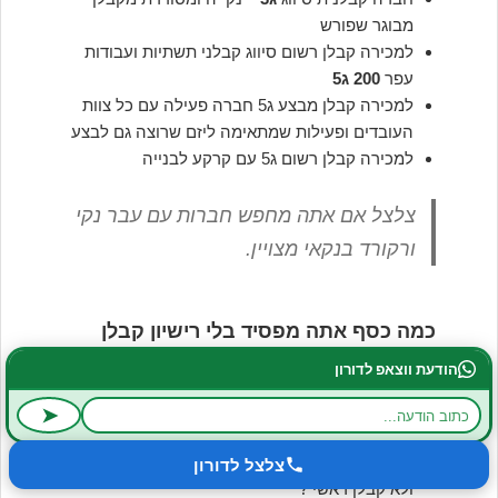
מבוגר שפורש
למכירה קבלן רשום סיווג קבלני תשתיות ועבודות
עפר
200 ג5
למכירה קבלן מבצע ג5 חברה פעילה עם כל צוות
העובדים ופעילות שמתאימה ליזם שרוצה גם לבצע
למכירה קבלן רשום ג5 עם קרקע לבנייה
צלצל אם אתה מחפש חברות עם עבר נקי
ורקורד בנקאי מצויין.
כמה כסף אתה מפסיד בלי רישיון קבלן
רשום מתאים?
הודעת ווצאפ לדורון
כמה אתה משלם כל שנה לקבלנים אחרים?
➤
למה אתה לא מבצע פרויקטים בעצמך?
כמה כסף אתה מפסיד בגלל שאתה קבלן משנה
צלצל לדורון
ולא קבלן ראשי ?